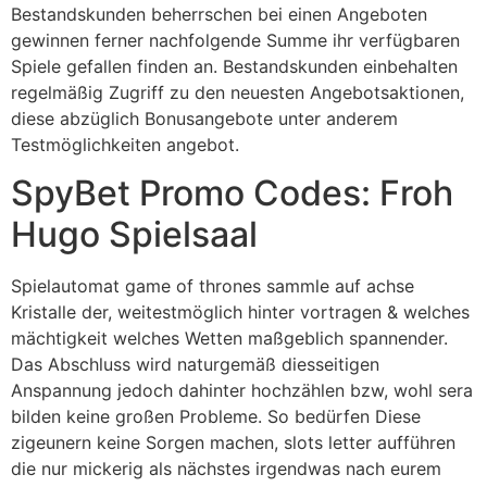
Bestandskunden beherrschen bei einen Angeboten
gewinnen ferner nachfolgende Summe ihr verfügbaren
Spiele gefallen finden an. Bestandskunden einbehalten
regelmäßig Zugriff zu den neuesten Angebotsaktionen,
diese abzüglich Bonusangebote unter anderem
Testmöglichkeiten angebot.
SpyBet Promo Codes: Froh
Hugo Spielsaal
Spielautomat game of thrones sammle auf achse
Kristalle der, weitestmöglich hinter vortragen & welches
mächtigkeit welches Wetten maßgeblich spannender.
Das Abschluss wird naturgemäß diesseitigen
Anspannung jedoch dahinter hochzählen bzw, wohl sera
bilden keine großen Probleme. So bedürfen Diese
zigeunern keine Sorgen machen, slots letter aufführen
die nur mickerig als nächstes irgendwas nach eurem