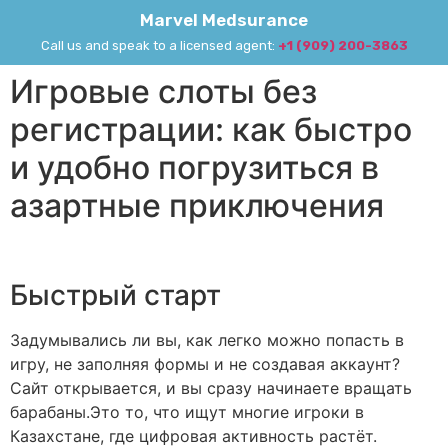
Marvel Medsurance
Call us and speak to a licensed agent:
+1 (909) 200-3863
Игровые слоты без
регистрации: как быстро
и удобно погрузиться в
азартные приключения
Быстрый старт
Задумывались ли вы, как легко можно попасть в
игру, не заполняя формы и не создавая аккаунт?
Сайт открывается, и вы сразу начинаете вращать
барабаны.Это то, что ищут многие игроки в
Казахстане, где цифровая активность растёт.