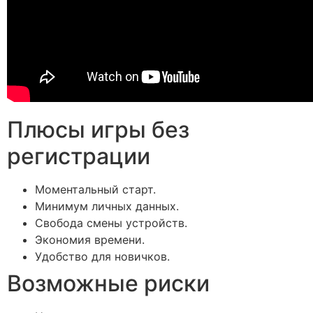
Плюсы игры без
регистрации
Моментальный старт.
Минимум личных данных.
Свобода смены устройств.
Экономия времени.
Удобство для новичков.
Возможные риски