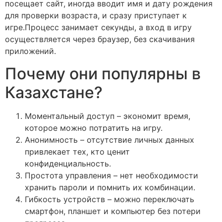
посещает сайт, иногда вводит имя и дату рождения
для проверки возраста, и сразу приступает к
игре.Процесс занимает секунды, а вход в игру
осуществляется через браузер, без скачивания
приложений.
Почему они популярны в
Казахстане?
Моментальный доступ – экономит время,
которое можно потратить на игру.
Анонимность – отсутствие личных данных
привлекает тех, кто ценит
конфиденциальность.
Простота управления – нет необходимости
хранить пароли и помнить их комбинации.
Гибкость устройств – можно переключать
смартфон, планшет и компьютер без потери