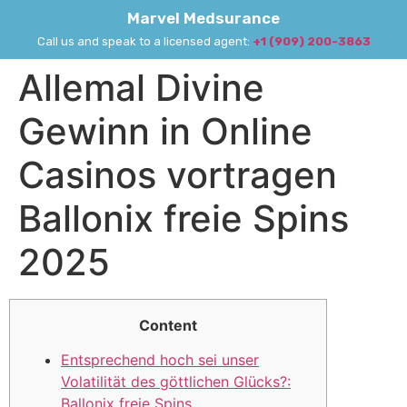
Marvel Medsurance
Call us and speak to a licensed agent:
+1 (909) 200-3863
Allemal Divine
Gewinn in Online
Casinos vortragen
Ballonix freie Spins
2025
Content
Entsprechend hoch sei unser
Volatilität des göttlichen Glücks?:
Ballonix freie Spins