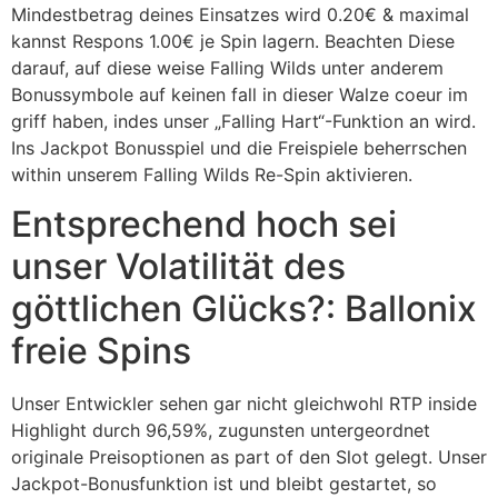
Mindestbetrag deines Einsatzes wird 0.20€ & maximal
kannst Respons 1.00€ je Spin lagern. Beachten Diese
darauf, auf diese weise Falling Wilds unter anderem
Bonussymbole auf keinen fall in dieser Walze coeur im
griff haben, indes unser „Falling Hart“-Funktion an wird.
Ins Jackpot Bonusspiel und die Freispiele beherrschen
within unserem Falling Wilds Re-Spin aktivieren.
Entsprechend hoch sei
unser Volatilität des
göttlichen Glücks?: Ballonix
freie Spins
Unser Entwickler sehen gar nicht gleichwohl RTP inside
Highlight durch 96,59%, zugunsten untergeordnet
originale Preisoptionen as part of den Slot gelegt. Unser
Jackpot-Bonusfunktion ist und bleibt gestartet, so