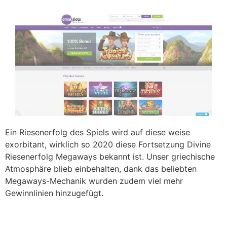
Ein Riesenerfolg des Spiels wird auf diese weise
exorbitant, wirklich so 2020 diese Fortsetzung Divine
Riesenerfolg Megaways bekannt ist. Unser griechische
Atmosphäre blieb einbehalten, dank das beliebten
Megaways-Mechanik wurden zudem viel mehr
Gewinnlinien hinzugefügt.