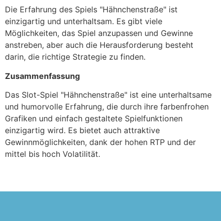
Die Erfahrung des Spiels "Hähnchenstraße" ist
einzigartig und unterhaltsam. Es gibt viele
Möglichkeiten, das Spiel anzupassen und Gewinne
anstreben, aber auch die Herausforderung besteht
darin, die richtige Strategie zu finden.
Zusammenfassung
Das Slot-Spiel "Hähnchenstraße" ist eine unterhaltsame
und humorvolle Erfahrung, die durch ihre farbenfrohen
Grafiken und einfach gestaltete Spielfunktionen
einzigartig wird. Es bietet auch attraktive
Gewinnmöglichkeiten, dank der hohen RTP und der
mittel bis hoch Volatilität.