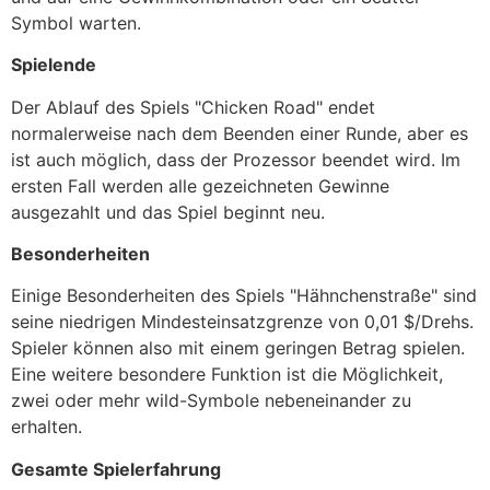
Symbol warten.
Spielende
Der Ablauf des Spiels "Chicken Road" endet
normalerweise nach dem Beenden einer Runde, aber es
ist auch möglich, dass der Prozessor beendet wird. Im
ersten Fall werden alle gezeichneten Gewinne
ausgezahlt und das Spiel beginnt neu.
Besonderheiten
Einige Besonderheiten des Spiels "Hähnchenstraße" sind
seine niedrigen Mindesteinsatzgrenze von 0,01 $/Drehs.
Spieler können also mit einem geringen Betrag spielen.
Eine weitere besondere Funktion ist die Möglichkeit,
zwei oder mehr wild-Symbole nebeneinander zu
erhalten.
Gesamte Spielerfahrung