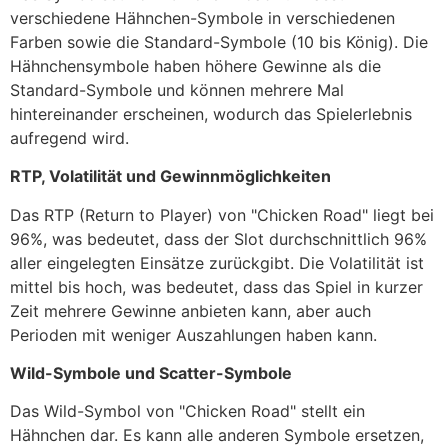
verschiedene Hähnchen-Symbole in verschiedenen
Farben sowie die Standard-Symbole (10 bis König). Die
Hähnchensymbole haben höhere Gewinne als die
Standard-Symbole und können mehrere Mal
hintereinander erscheinen, wodurch das Spielerlebnis
aufregend wird.
RTP, Volatilität und Gewinnmöglichkeiten
Das RTP (Return to Player) von "Chicken Road" liegt bei
96%, was bedeutet, dass der Slot durchschnittlich 96%
aller eingelegten Einsätze zurückgibt. Die Volatilität ist
mittel bis hoch, was bedeutet, dass das Spiel in kurzer
Zeit mehrere Gewinne anbieten kann, aber auch
Perioden mit weniger Auszahlungen haben kann.
Wild-Symbole und Scatter-Symbole
Das Wild-Symbol von "Chicken Road" stellt ein
Hähnchen dar. Es kann alle anderen Symbole ersetzen,