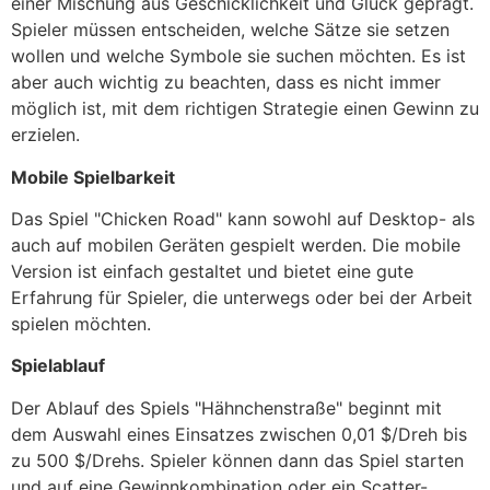
einer Mischung aus Geschicklichkeit und Glück geprägt.
Spieler müssen entscheiden, welche Sätze sie setzen
wollen und welche Symbole sie suchen möchten. Es ist
aber auch wichtig zu beachten, dass es nicht immer
möglich ist, mit dem richtigen Strategie einen Gewinn zu
erzielen.
Mobile Spielbarkeit
Das Spiel "Chicken Road" kann sowohl auf Desktop- als
auch auf mobilen Geräten gespielt werden. Die mobile
Version ist einfach gestaltet und bietet eine gute
Erfahrung für Spieler, die unterwegs oder bei der Arbeit
spielen möchten.
Spielablauf
Der Ablauf des Spiels "Hähnchenstraße" beginnt mit
dem Auswahl eines Einsatzes zwischen 0,01 $/Dreh bis
zu 500 $/Drehs. Spieler können dann das Spiel starten
und auf eine Gewinnkombination oder ein Scatter-