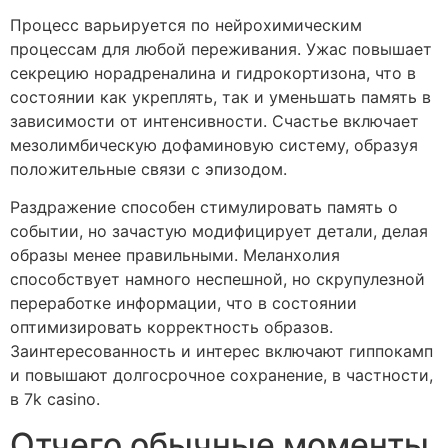
Процесс варьируется по нейрохимическим
процессам для любой переживания. Ужас повышает
секрецию норадреналина и гидрокортизона, что в
состоянии как укреплять, так и уменьшать память в
зависимости от интенсивности. Счастье включает
мезолимбическую дофаминовую систему, образуя
положительные связи с эпизодом.
Раздражение способен стимулировать память о
событии, но зачастую модифицирует детали, делая
образы менее правильными. Меланхолия
способствует намного неспешной, но скрупулезной
переработке информации, что в состоянии
оптимизировать корректность образов.
Заинтересованность и интерес включают гиппокамп
и повышают долгосрочное сохранение, в частности,
в 7k casino.
Отчего обычные моменты