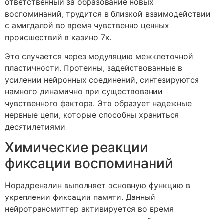
ответственный за образование новых
воспоминаний, трудится в близкой взаимодействии
с амигдалой во время чувственно ценных
происшествий в казино 7к.
Это случается через модуляцию межклеточной
пластичности. Протеины, задействованные в
усилении нейронных соединений, синтезируются
намного динамично при существовании
чувственного фактора. Это образует надежные
нервные цепи, которые способны храниться
десятилетиями.
Химические реакции
фиксации воспоминаний
Норадреналин выполняет основную функцию в
укреплении фиксации памяти. Данный
нейротрансмиттер активируется во время