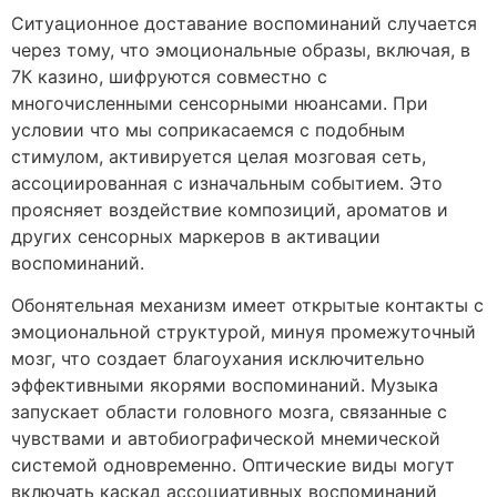
Ситуационное доставание воспоминаний случается
через тому, что эмоциональные образы, включая, в
7К казино, шифруются совместно с
многочисленными сенсорными нюансами. При
условии что мы соприкасаемся с подобным
стимулом, активируется целая мозговая сеть,
ассоциированная с изначальным событием. Это
проясняет воздействие композиций, ароматов и
других сенсорных маркеров в активации
воспоминаний.
Обонятельная механизм имеет открытые контакты с
эмоциональной структурой, минуя промежуточный
мозг, что создает благоухания исключительно
эффективными якорями воспоминаний. Музыка
запускает области головного мозга, связанные с
чувствами и автобиографической мнемической
системой одновременно. Оптические виды могут
включать каскад ассоциативных воспоминаний