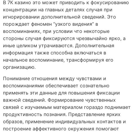
В 7К казино это может приводить к фокусированию
концентрации на главных деталях случая при
игнорировании дополнительной сведений. Это
порождает феномен “узкого видения” в
воспоминаниях, при условии что некоторые
стороны случая фиксируются чрезвычайно ярко, а
иные целиком утрачиваются. Дополнительная
информация также способна включаться в
начальное воспоминание, трансформируя его
организацию.
Понимание отношения между чувствами и
воспоминаниями обеспечивает сознательно
применять эти данные для повышения фиксации
важной сведений. Формирование чувственных
связей с изучаемым материалом гораздо поднимает
продуктивность познания. Представление ярких
образов, применение индивидуальных контактов и
построение аффективного окружения помогают