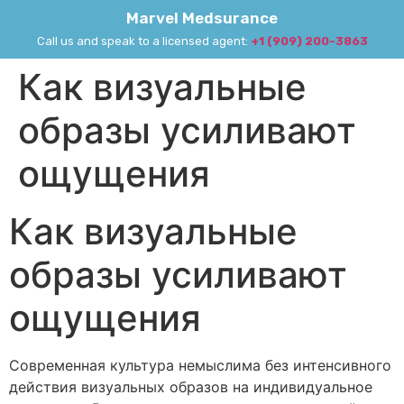
Marvel Medsurance
Call us and speak to a licensed agent:
+1 (909) 200-3863
Как визуальные
образы усиливают
ощущения
Как визуальные
образы усиливают
ощущения
Современная культура немыслима без интенсивного
действия визуальных образов на индивидуальное