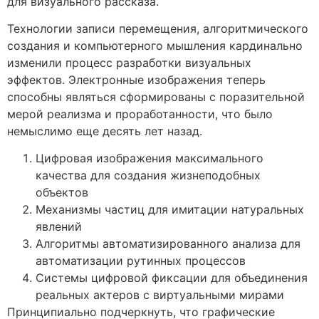
для визуального рассказа.
Технологии записи перемещения, алгоритмического
создания и компьютерного мышления кардинально
изменили процесс разработки визуальных
эффектов. Электронные изображения теперь
способны являться сформированы с поразительной
мерой реализма и проработанности, что было
немыслимо еще десять лет назад.
Цифровая изображения максимального
качества для создания жизнеподобных
объектов
Механизмы частиц для имитации натуральных
явлений
Алгоритмы автоматизированного анализа для
автоматизации рутинных процессов
Системы цифровой фиксации для объединения
реальных актеров с виртуальными мирами
Принципиально подчеркнуть, что графические