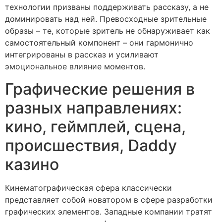
технологии призваны поддерживать рассказу, а не
доминировать над ней. Превосходные зрительные
образы – те, которые зритель не обнаруживает как
самостоятельный компонент – они гармонично
интегрированы в рассказ и усиливают
эмоциональное влияние моментов.
Графические решения в
разных направлениях:
кино, геймплей, сцена,
происшествия, Daddy
казино
Кинематографическая сфера классически
представляет собой новатором в сфере разработки
графических элементов. Западные компании тратят