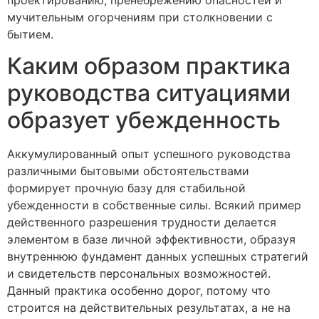
проектированию, пренебрежению опасностей и
мучительным огорчениям при столкновении с
бытием.
Каким образом практика
руководства ситуациями
образует убежденность
Аккумулированный опыт успешного руководства
различными бытовыми обстоятельствами
формирует прочную базу для стабильной
убежденности в собственные силы. Всякий пример
действенного разрешения трудности делается
элементом в базе личной эффективности, образуя
внутреннюю фундамент данных успешных стратегий
и свидетельств персональных возможностей.
Данный практика особенно дорог, потому что
строится на действительных результатах, а не на