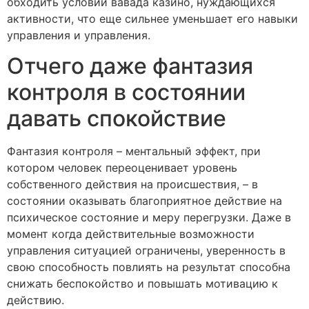
обходить условий вавада казино, нуждающихся
активности, что еще сильнее уменьшает его навыки
управления и управления.
Отчего даже фантазия
контроля в состоянии
давать спокойствие
Фантазия контроля – ментальный эффект, при
котором человек переоценивает уровень
собственного действия на происшествия, – в
состоянии оказывать благоприятное действие на
психическое состояние и меру перегрузки. Даже в
момент когда действительные возможности
управления ситуацией ограничены, уверенность в
свою способность повлиять на результат способна
снижать беспокойство и повышать мотивацию к
действию.