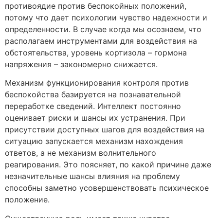
противоядие против беспокойных положений,
потому что дает психологии чувство надежности и
определенности. В случае когда мы осознаем, что
располагаем инструментами для воздействия на
обстоятельства, уровень кортизола – гормона
напряжения – закономерно снижается.
Механизм функционирования контроля против
беспокойства базируется на познавательной
переработке сведений. Интеллект постоянно
оценивает риски и шансы их устранения. При
присутствии доступных шагов для воздействия на
ситуацию запускается механизм нахождения
ответов, а не механизм волнительного
реагирования. Это поясняет, по какой причине даже
незначительные шансы влияния на проблему
способны заметно усовершенствовать психическое
положение.