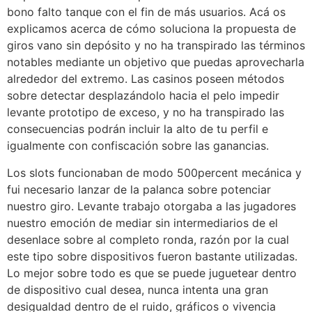
bono falto tanque con el fin de más usuarios. Acá os
explicamos acerca de cómo soluciona la propuesta de
giros vano sin depósito y no ha transpirado las términos
notables mediante un objetivo que puedas aprovecharla
alrededor del extremo. Las casinos poseen métodos
sobre detectar desplazándolo hacia el pelo impedir
levante prototipo de exceso, y no ha transpirado las
consecuencias podrán incluir la alto de tu perfil e
igualmente con confiscación sobre las ganancias.
Los slots funcionaban de modo 500percent mecánica y
fui necesario lanzar de la palanca sobre potenciar
nuestro giro. Levante trabajo otorgaba a las jugadores
nuestro emoción de mediar sin intermediarios de el
desenlace sobre al completo ronda, razón por la cual
este tipo sobre dispositivos fueron bastante utilizadas.
Lo mejor sobre todo es que se puede juguetear dentro
de dispositivo cual desea, nunca intenta una gran
desigualdad dentro de el ruido, gráficos o vivencia