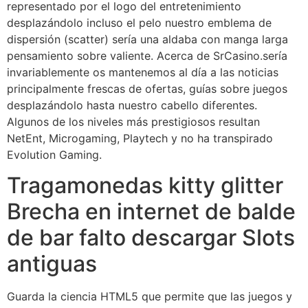
representado por el logo del entretenimiento
desplazándolo incluso el pelo nuestro emblema de
dispersión (scatter) serí­a una aldaba con manga larga
pensamiento sobre valiente. Acerca de SrCasino.serí­a
invariablemente os mantenemos al día a las noticias
principalmente frescas de ofertas, guías sobre juegos
desplazándolo hasta nuestro cabello diferentes.
Algunos de los niveles más prestigiosos resultan
NetEnt, Microgaming, Playtech y no ha transpirado
Evolution Gaming.
Tragamonedas kitty glitter
Brecha en internet de balde
de bar falto descargar Slots
antiguas
Guarda la ciencia HTML5 que permite que las juegos y