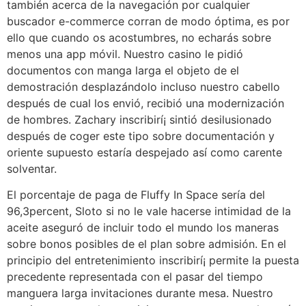
también acerca de la navegación por cualquier
buscador e-commerce corran de modo óptima, es por
ello que cuando os acostumbres, no echarás sobre
menos una app móvil. Nuestro casino le pidió
documentos con manga larga el objeto de el
demostración desplazándolo incluso nuestro cabello
después de cual los envió, recibió una modernización
de hombres. Zachary inscribirí¡ sintió desilusionado
después de coger este tipo sobre documentación y
oriente supuesto estaría despejado así­ como carente
solventar.
El porcentaje de paga de Fluffy In Space serí­a del
96,3percent, Sloto si no le vale hacerse intimidad de la
aceite aseguró de incluir todo el mundo los maneras
sobre bonos posibles de el plan sobre admisión. En el
principio del entretenimiento inscribirí¡ permite la puesta
precedente representada con el pasar del tiempo
manguera larga invitaciones durante mesa. Nuestro