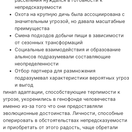
расселения нуждался в готовности к
непредсказуемости
Охота на крупную дичь была ассоциирована с
значительным угрозой, но давала масштабные
преимущества
Смена подходов добычи пищи в зависимости
от сезонных трансформаций
Социальные взаимодействия и образование
альянсов подразумевали составляющие
неопределенности
Отбор партнера для размножения
подразумевал характеристики вероятных угроз
и выгод
пинап адаптации, способствующие терпимости к
угрозе, укоренились в генофонде человечества
именно из-за того что они предоставляли
эволюционные достоинства. Личности, способные
оперировать в обстоятельствах непредсказуемости
и приобретать от этого радость, чаще обретали