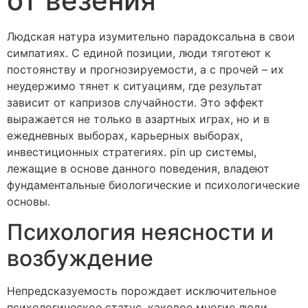
от везения
Людская натура изумительно парадоксальна в свои
симпатиях. С единой позиции, люди тяготеют к
постоянству и прогнозируемости, а с прочей – их
неудержимо тянет к ситуациям, где результат
зависит от капризов случайности. Это эффект
выражается не только в азартных играх, но и в
ежедневных выборах, карьерных выборах,
инвестиционных стратегиях. pin up системы,
лежащие в основе данного поведения, владеют
фундаментальные биологические и психологические
основы.
Психология неясности и
возбуждение
Непредсказуемость порождает исключительное
психологическое статус, каковое многие люди