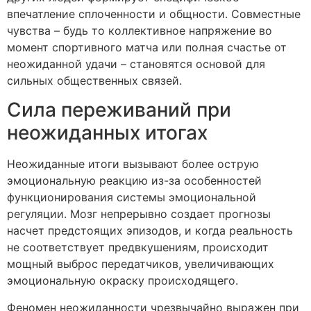
впечатление сплоченности и общности. Совместные
чувства – будь то коллективное напряжение во
момент спортивного матча или полная счастье от
неожиданной удачи – становятся основой для
сильных общественных связей.
Сила переживаний при
неожиданных итогах
Неожиданные итоги вызывают более острую
эмоциональную реакцию из-за особенностей
функционирования системы эмоциональной
регуляции. Мозг непрерывно создает прогнозы
насчет предстоящих эпизодов, и когда реальность
не соответствует предвкушениям, происходит
мощный выброс передатчиков, увеличивающих
эмоциональную окраску происходящего.
Феномен неожиданности чрезвычайно выражен при