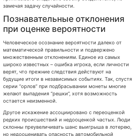
замечая задачу случайности.
Познавательные отклонения
при оценке вероятности
Человеческое осознание вероятности далеко от
математической правильности и подвержено
множественным отклонениям. Единое из самых
широко известных – ошибка игрока, если личности
верят, что прежние следствия действуют на
будущие итоги в независимых событиях. Так, спустя
серии “орлов” при подбрасывании монеты многие
желают выпадения “решки”, хотя возможность
остается неизменной.
Другое искажение ассоциировано с переоценкой
редких происшествий и недооценкой частых. Люди
склонны преувеличивать шанс выигрыша в лотерею,
но недооценивать опасность автомобильной