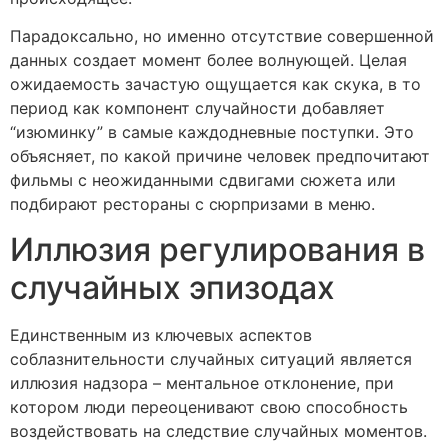
Парадоксально, но именно отсутствие совершенной
данных создает момент более волнующей. Целая
ожидаемость зачастую ощущается как скука, в то
период как компонент случайности добавляет
“изюминку” в самые каждодневные поступки. Это
объясняет, по какой причине человек предпочитают
фильмы с неожиданными сдвигами сюжета или
подбирают рестораны с сюрпризами в меню.
Иллюзия регулирования в
случайных эпизодах
Единственным из ключевых аспектов
соблазнительности случайных ситуаций является
иллюзия надзора – ментальное отклонение, при
котором люди переоценивают свою способность
воздействовать на следствие случайных моментов.