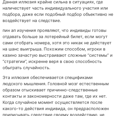
Данная иллюзия крайне сильна в ситуациях, где
наличествует часть индивидуального участия или
подбора, даже если подобный подбор объективно не
воздействует на следствие.
пин ап изучения проявляют, что индивиды готовы
отдавать больше за лотерейный билет, если могут
сами отобрать номера, хотя это никак не действует
на шанс выигрыша. Похожим способом, игроки в
казино зачастую выстраивают сложные “системы” и
“стратегии”, искренне веря в свою способность
обыграть случайность.
Эта иллюзия обеспечивается спецификами
людского мышления. Головной мозг естественным
образом отыскивает причинно-следственные
контакты и закономерности даже там, где их нет.
Когда случайное момент осуществляется после
какого-то действия индивида, он предрасположен
приписывать следствие своему воздействию, не