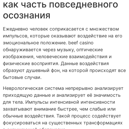
как часть повседневного
осознания
Ежедневно человек соприкасается с множеством
импульсов, которые оказывают воздействие на его
эмоциональное положение. beef casino
обнаруживается через музыку, оптические
изображения, человеческие взаимодействия и
физические восприятия. Данные воздействия
образуют душевный фон, на которой происходят все
бытовые случаи.
Неврологическая система непрерывно анализирует
приходящую данные и анализирует её значимость
для тела. Импульсы интенсивной интенсивности
захватывают внимание быстрее, чем слабые или
обычные воздействия. Такой процесс содействует
фокусироваться на существенных трансформациях