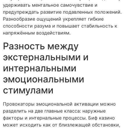
удерживать ментальное самочувствие и
предупреждать развитие подавленных положений.
Разнообразие ощущений укрепляет гибкие
способности разума и повышает стабильность к
напряжённым воздействиям.
Разность между
экстернальными и
интернальными
эмоциональными
стимулами
Провокаторы эмоциональной активации можно
разделить на две главные класса: наружные
факторы и интернальные процессы. Биф казино
может исходить как от близлежащей обстановки,