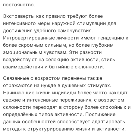
постоянство.
Экстраверты как правило требуют более
интенсивного меры наружной стимуляции для
достижения удобного самочувствия.
Интровертированные личности имеют тенденцию к
более скромным сильным, но более глубоким
эмоциональным чувствам. Эти разности
воздействуют на селекцию активности, стиль
взаимодействия и бытийные склонности.
Связанные с возрастом перемены также
отражаются на нужде в душевных стимулах.
Начинающие жизнь индивиды более часто находят
свежие и интенсивные переживания, с возрастом
склонности переходят в сторону более спокойных и
определённых типов активности. Постижение
данных особенностей способствует адаптировать
методы к структурированию жизни и активности.