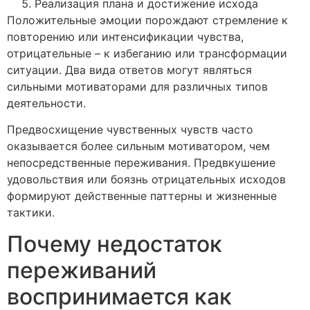
Реализация плана и достижение исхода
Положительные эмоции порождают стремление к
повторению или интенсификации чувства,
отрицательные – к избеганию или трансформации
ситуации. Два вида ответов могут являться
сильными мотиваторами для различных типов
деятельности.
Предвосхищение чувственных чувств часто
оказывается более сильным мотиватором, чем
непосредственные переживания. Предвкушение
удовольствия или боязнь отрицательных исходов
формируют действенные паттерны и жизненные
тактики.
Почему недостаток
переживаний
воспринимается как