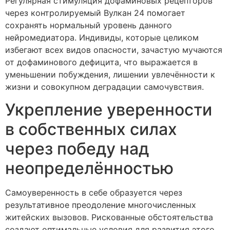
Регулярная стимуляция дофаминовых рецепторов
через контролируемый Вулкан 24 помогает
сохранять нормальный уровень данного
нейромедиатора. Индивиды, которые целиком
избегают всех видов опасности, зачастую мучаются
от дофаминового дефицита, что выражается в
уменьшении побуждения, лишении увлечённости к
жизни и совокупном деградации самочувствия.
Укрепление уверенности
в собственных силах
через победу над
неопределённостью
Самоуверенность в себе образуется через
результативное преодоление многочисленных
житейских вызовов. Рискованные обстоятельства
создают оптимальные условия для развития этого