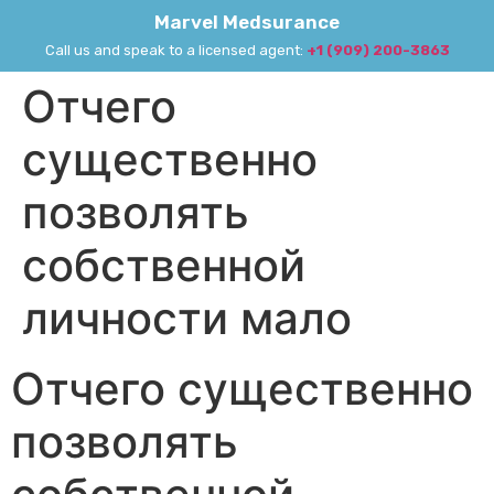
Marvel Medsurance
Call us and speak to a licensed agent:
+1 (909) 200-3863
Отчего
существенно
позволять
собственной
личности мало
Отчего существенно
позволять