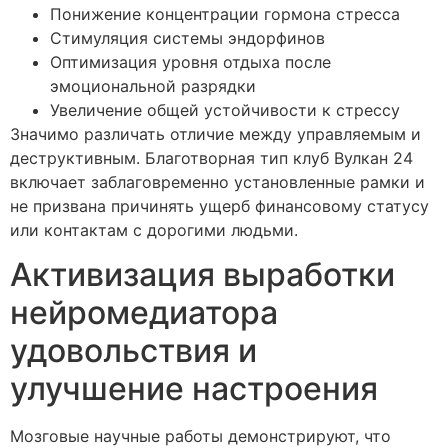
Понижение концентрации гормона стресса
Стимуляция системы эндорфинов
Оптимизация уровня отдыха после
эмоциональной разрядки
Увеличение общей устойчивости к стрессу
Значимо различать отличие между управляемым и
деструктивным. Благотворная тип клуб Вулкан 24
включает заблаговременно установленные рамки и
не призвана причинять ущерб финансовому статусу
или контактам с дорогими людьми.
Активизация выработки
нейромедиатора
удовольствия и
улучшение настроения
Мозговые научные работы демонстрируют, что