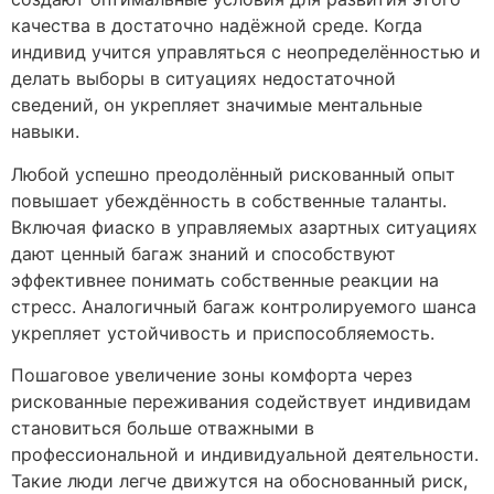
качества в достаточно надёжной среде. Когда
индивид учится управляться с неопределённостью и
делать выборы в ситуациях недостаточной
сведений, он укрепляет значимые ментальные
навыки.
Любой успешно преодолённый рискованный опыт
повышает убеждённость в собственные таланты.
Включая фиаско в управляемых азартных ситуациях
дают ценный багаж знаний и способствуют
эффективнее понимать собственные реакции на
стресс. Аналогичный багаж контролируемого шанса
укрепляет устойчивость и приспособляемость.
Пошаговое увеличение зоны комфорта через
рискованные переживания содействует индивидам
становиться больше отважными в
профессиональной и индивидуальной деятельности.
Такие люди легче движутся на обоснованный риск,