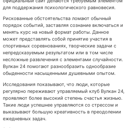
официальный сайт делаются требуемым элементом
для поддержания психологического равновесия.
Рискованные обстоятельства ломают обычный
порядок событий, заставляя сознание включаться и
менять курс на новый формат работы. Данное
может представлять собой принятие участия в
спортивных соревнованиях, творческие задачи с
непредсказуемым результатом или в том числе
несложные развлечения с элементами случайности.
Вулкан 24 помогают разнообразить однообразие
обыденности насыщенными душевными опытом.
Исследования показывают, что люди, которые
регулярно переживают управляемый клуб Вулкан 24,
проявляют более высокий степень счастья жизнью.
Такие люди успешнее управляются со стрессом и
выказывают большую креативность в преодолении
ежедневных задач.