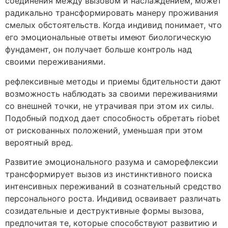
соединения между вызовом и наслаждением, может
радикально трансформировать манеру проживания
смелых обстоятельств. Когда индивид понимает, что
его эмоциональные ответы имеют биологическую
фундамент, он получает больше контроль над
своими переживаниями.
рефлексивные методы и приемы бдительности дают
возможность наблюдать за своими переживаниями
со внешней точки, не утрачивая при этом их силы.
Подобный подход дает способность обретать riobet
от рискованных положений, уменьшая при этом
вероятный вред.
Развитие эмоционального разума и саморефлексии
трансформирует вызов из инстинктивного поиска
интенсивных переживаний в сознательный средство
персонального роста. Индивид осваивает различать
созидательные и деструктивные формы вызова,
предпочитая те, которые способствуют развитию и