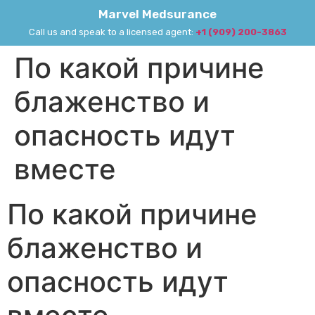
Marvel Medsurance
Call us and speak to a licensed agent:
+1 (909) 200-3863
По какой причине
блаженство и
опасность идут
вместе
По какой причине
блаженство и
опасность идут