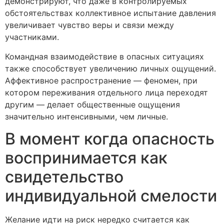
демонстрируют, что даже в контролируемых
обстоятельствах коллективное испытание давления
увеличивает чувство веры и связи между
участниками.
Командная взаимодействие в опасных ситуациях
также способствует увеличению личных ощущений.
Аффективное распространение — феномен, при
котором переживания отдельного лица переходят
другим — делает общественные ощущения
значительно интенсивными, чем личные.
В момент когда опасность
воспринимается как
свидетельство
индивидуальной смелости
Желание идти на риск нередко считается как