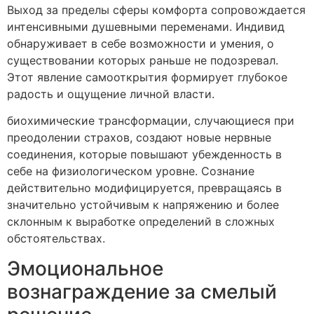
Выход за пределы сферы комфорта сопровождается
интенсивными душевными переменами. Индивид
обнаруживает в себе возможности и умения, о
существовании которых раньше не подозревал.
Этот явление самооткрытия формирует глубокое
радость и ощущение личной власти.
биохимические трансформации, случающиеся при
преодолении страхов, создают новые нервные
соединения, которые повышают убежденность в
себе на физиологическом уровне. Сознание
действительно модифицируется, превращаясь в
значительно устойчивым к напряжению и более
склонным к выработке определений в сложных
обстоятельствах.
Эмоциональное
вознаграждение за смелый