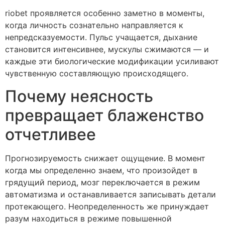
riobet проявляется особенно заметно в моменты,
когда личность сознательно направляется к
непредсказуемости. Пульс учащается, дыхание
становится интенсивнее, мускулы сжимаются — и
каждые эти биологические модификации усиливают
чувственную составляющую происходящего.
Почему неясность
превращает блаженство
отчетливее
Прогнозируемость снижает ощущение. В момент
когда мы определенно знаем, что произойдет в
грядущий период, мозг переключается в режим
автоматизма и останавливается записывать детали
протекающего. Неопределенность же принуждает
разум находиться в режиме повышенной