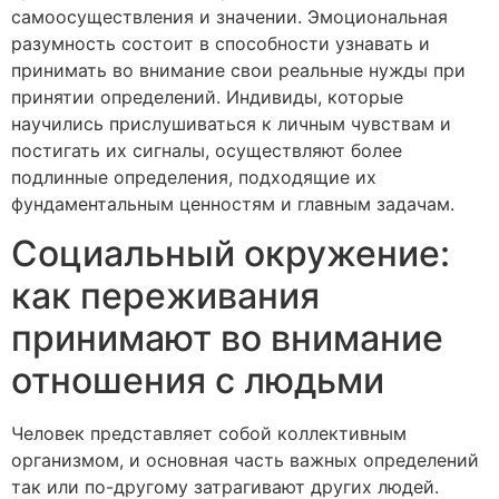
самоосуществления и значении. Эмоциональная
разумность состоит в способности узнавать и
принимать во внимание свои реальные нужды при
принятии определений. Индивиды, которые
научились прислушиваться к личным чувствам и
постигать их сигналы, осуществляют более
подлинные определения, подходящие их
фундаментальным ценностям и главным задачам.
Социальный окружение:
как переживания
принимают во внимание
отношения с людьми
Человек представляет собой коллективным
организмом, и основная часть важных определений
так или по-другому затрагивают других людей.