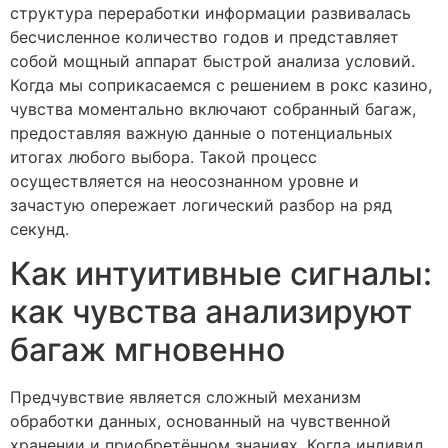
структура переработки информации развивалась
бесчисленное количество годов и представляет
собой мощный аппарат быстрой анализа условий.
Когда мы соприкасаемся с решением в рокс казино,
чувства моментально включают собранный багаж,
предоставляя важную данные о потенциальных
итогах любого выбора. Такой процесс
осуществляется на неосознанном уровне и
зачастую опережает логический разбор на ряд
секунд.
Как интуитивные сигналы:
как чувства анализируют
багаж мгновенно
Предчувствие является сложный механизм
обработки данных, основанный на чувственной
хранении и приобретённом знаниях. Когда индивид