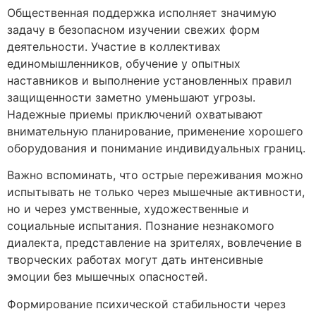
Общественная поддержка исполняет значимую
задачу в безопасном изучении свежих форм
деятельности. Участие в коллективах
единомышленников, обучение у опытных
наставников и выполнение установленных правил
защищенности заметно уменьшают угрозы.
Надежные приемы приключений охватывают
внимательную планирование, применение хорошего
оборудования и понимание индивидуальных границ.
Важно вспоминать, что острые переживания можно
испытывать не только через мышечные активности,
но и через умственные, художественные и
социальные испытания. Познание незнакомого
диалекта, представление на зрителях, вовлечение в
творческих работах могут дать интенсивные
эмоции без мышечных опасностей.
Формирование психической стабильности через