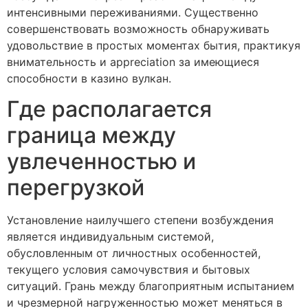
интенсивными переживаниями. Существенно
совершенствовать возможность обнаруживать
удовольствие в простых моментах бытия, практикуя
внимательность и appreciation за имеющиеся
способности в казино вулкан.
Где располагается
граница между
увлеченностью и
перегрузкой
Установление наилучшего степени возбуждения
является индивидуальным системой,
обусловленным от личностных особенностей,
текущего условия самочувствия и бытовых
ситуаций. Грань между благоприятным испытанием
и чрезмерной нагруженностью может меняться в