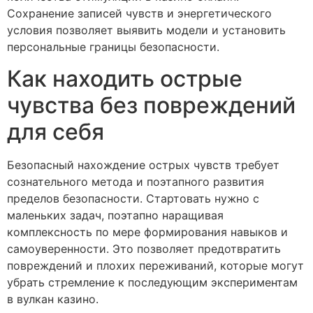
Сохранение записей чувств и энергетического
условия позволяет выявить модели и установить
персональные границы безопасности.
Как находить острые
чувства без повреждений
для себя
Безопасный нахождение острых чувств требует
сознательного метода и поэтапного развития
пределов безопасности. Стартовать нужно с
маленьких задач, поэтапно наращивая
комплексность по мере формирования навыков и
самоуверенности. Это позволяет предотвратить
повреждений и плохих переживаний, которые могут
убрать стремление к последующим экспериментам
в вулкан казино.