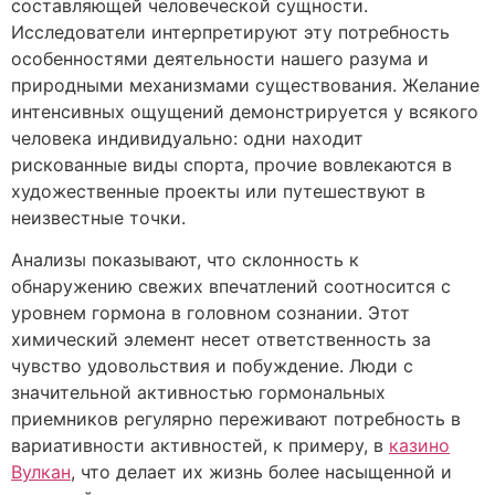
составляющей человеческой сущности.
Исследователи интерпретируют эту потребность
особенностями деятельности нашего разума и
природными механизмами существования. Желание
интенсивных ощущений демонстрируется у всякого
человека индивидуально: одни находит
рискованные виды спорта, прочие вовлекаются в
художественные проекты или путешествуют в
неизвестные точки.
Анализы показывают, что склонность к
обнаружению свежих впечатлений соотносится с
уровнем гормона в головном сознании. Этот
химический элемент несет ответственность за
чувство удовольствия и побуждение. Люди с
значительной активностью гормональных
приемников регулярно переживают потребность в
вариативности активностей, к примеру, в
казино
Вулкан
, что делает их жизнь более насыщенной и