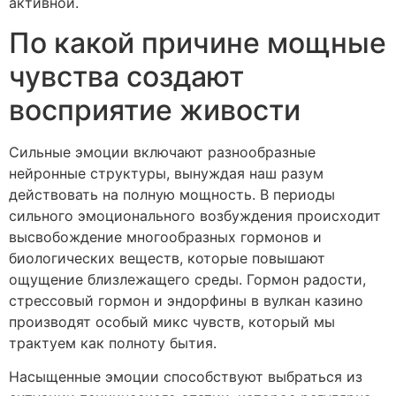
активной.
По какой причине мощные
чувства создают
восприятие живости
Сильные эмоции включают разнообразные
нейронные структуры, вынуждая наш разум
действовать на полную мощность. В периоды
сильного эмоционального возбуждения происходит
высвобождение многообразных гормонов и
биологических веществ, которые повышают
ощущение близлежащего среды. Гормон радости,
стрессовый гормон и эндорфины в вулкан казино
производят особый микс чувств, который мы
трактуем как полноту бытия.
Насыщенные эмоции способствуют выбраться из