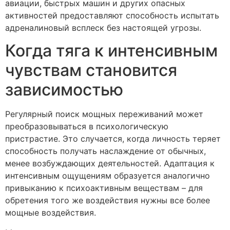
авиации, быстрых машин и других опасных
активностей предоставляют способность испытать
адреналиновый всплеск без настоящей угрозы.
Когда тяга к интенсивным
чувствам становится
зависимостью
Регулярный поиск мощных переживаний может
преобразовываться в психологическую
пристрастие. Это случается, когда личность теряет
способность получать наслаждение от обычных,
менее возбуждающих деятельностей. Адаптация к
интенсивным ощущениям образуется аналогично
привыканию к психоактивным веществам – для
обретения того же воздействия нужны все более
мощные воздействия.