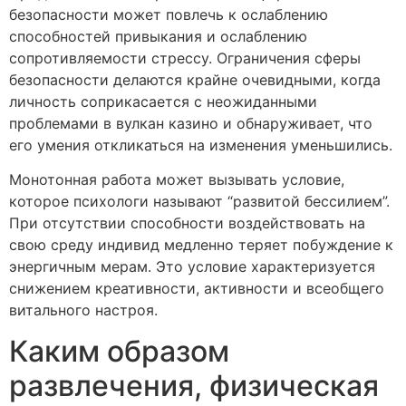
безопасности может повлечь к ослаблению
способностей привыкания и ослаблению
сопротивляемости стрессу. Ограничения сферы
безопасности делаются крайне очевидными, когда
личность соприкасается с неожиданными
проблемами в вулкан казино и обнаруживает, что
его умения откликаться на изменения уменьшились.
Монотонная работа может вызывать условие,
которое психологи называют “развитой бессилием”.
При отсутствии способности воздействовать на
свою среду индивид медленно теряет побуждение к
энергичным мерам. Это условие характеризуется
снижением креативности, активности и всеобщего
витального настроя.
Каким образом
развлечения, физическая