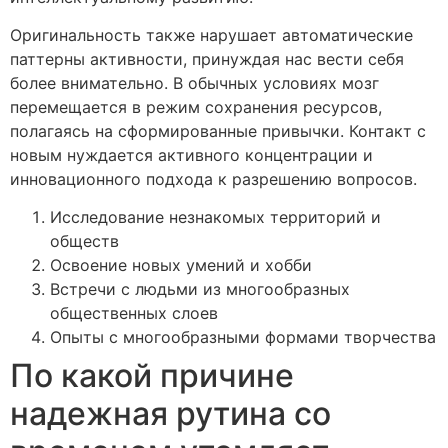
Оригинальность также нарушает автоматические
паттерны активности, принуждая нас вести себя
более внимательно. В обычных условиях мозг
перемещается в режим сохранения ресурсов,
полагаясь на сформированные привычки. Контакт с
новым нуждается активного концентрации и
инновационного подхода к разрешению вопросов.
Исследование незнакомых территорий и
обществ
Освоение новых умений и хобби
Встречи с людьми из многообразных
общественных слоев
Опыты с многообразными формами творчества
По какой причине
надежная рутина со