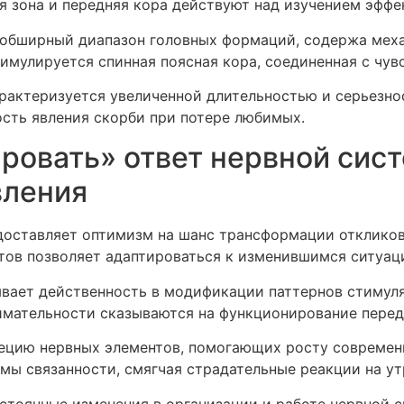
я зона и передняя кора действуют над изучением эффе
обширный диапазон головных формаций, содержа меха
имулируется спинная поясная кора, соединенная с чув
арактеризуется увеличенной длительностью и серьез
ость явления скорби при потере любимых.
овать» ответ нервной сис
вления
оставляет оптимизм на шанс трансформации откликов
ов позволяет адаптироваться к изменившимся ситуац
ывает действенность в модификации паттернов стимуля
имательности сказываются на функционирование перед
ецию нервных элементов, помогающих росту современ
ы связанности, смягчая страдательные реакции на ут
тоянные изменения в организации и работе нервной с