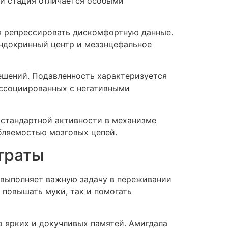
ой стадия отличается особыми
я репрессировать дискомфортную данные.
эндокринный центр и мезэнцефальное
ешений. Подавленность характеризуется
ассоциированных с негативными
 стандартной активности в механизме
бляемостью мозговых цепей.
траты
 выполняет важную задачу в переживании
 повышать муки, так и помогать
 ярких и докучливых памятей. Амигдала