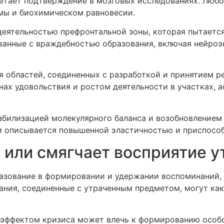
ретает подтверждение в мозговых исследованиях. Люб
мы и биохимическом равновесии.
деятельностью префронтальной зоны, которая пытаетс
ванные с враждебностью образования, включая нейро
я областей, соединенных с разработкой и принятием р
нах удовольствия и ростом деятельности в участках, 
билизацией молекулярного баланса и возобновлением
дии описывается повышенной эластичностью и приспосо
 или смягчает восприятие у
азование в формировании и удержании воспоминаний,
ния, соединенные с утраченным предметом, могут как
эффектом кризиса может влечь к формированию особо