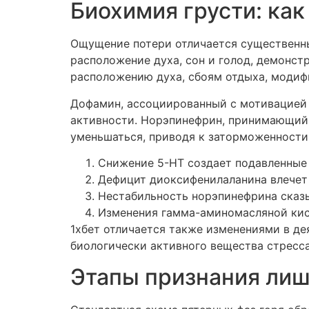
Биохимия грусти: ка
Ощущение потери отличается существенн
расположение духа, сон и голод, демонс
расположению духа, сбоям отдыха, модиф
Дофамин, ассоциированный с мотивацией 
активности. Норэпинефрин, принимающий у
уменьшаться, приводя к заторможенности
Снижение 5-НТ создает подавленны
Дефицит диоксифенилаланина влечет 
Нестабильность норэпинефрина сказ
Изменения гамма-аминомасляной кис
1хбет отличается также изменениями в д
биологически активного вещества стресса
Этапы признания лиш