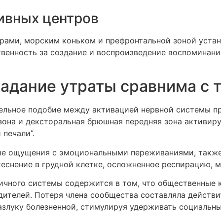
ивных центров
ами, морским коньком и префронтальной зоной устана
твенность за создание и воспроизведение воспоминани
радание утраты сравнима с 
льное подобие между активацией нервной системы пр
она и дексторальная брюшная передняя зона активиру
 печали”.
ые ощущения с эмоциональными переживаниями, также
стеснение в грудной клетке, осложненное респирацию, 
ичного системы содержится в том, что общественные 
дителей. Потеря члена сообщества составляла действи
азлуку болезненной, стимулируя удерживать социальны