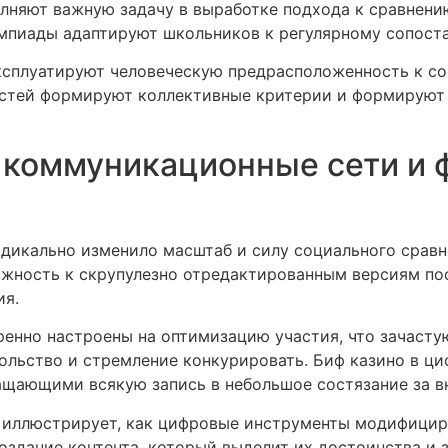
лняют важную задачу в выработке подхода к сравнени
мпиады адаптируют школьников к регулярному сопоста
ксплуатируют человеческую предрасположенность к со
остей формируют коллективные критерии и формируют 
 коммуникационные сети и 
дикально изменило масштаб и силу социального сравне
можность к скрупулезно отредактированным версиям по
ия.
нно настроены на оптимизацию участия, что зачасту
ольство и стремление конкурировать. Биф казино в ц
ращающими всякую запись в небольшое состязание за в
 иллюстрирует, как цифровые инструменты модифицир
здание контента, который выделит их достоинства и з