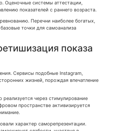
ю. Оценочные системы аттестации,
влению показателей с раннего возраста.
ревнованию. Перечни наиболее богатых,
базовые точки для самоанализа
фетишизация показа
ния. Сервисы подобные Instagram,
сторонних жизней, порождая впечатление
ю реализуется через стимулирование
ифровом пространстве активизируется
нимание.
овали характер саморепрезентации.
амаскирует слабости, участвуя в