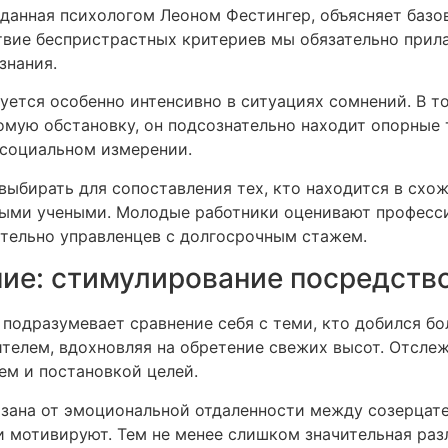
зданная психологом Леоном Фестингер, объясняет баз
твие беспристрастных критериев мы обязательно прил
знания.
ется особенно интенсивно в ситуациях сомнений. В то
омую обстановку, он подсознательно находит опорные
 социальном измерении.
выбирать для сопоставления тех, кто находится в схо
нными учеными. Молодые работники оценивают професс
сительно управленцев с долгосрочным стажем.
ние: стимулирование посредств
подразумевает сравнение себя с теми, кто добился б
телем, вдохновляя на обретение свежих высот. Отсле
ем и постановкой целей.
язана от эмоциональной отдаленности между созерцате
и мотивируют. Тем не менее слишком значительная раз