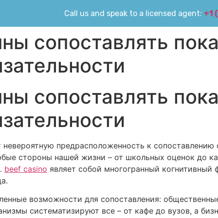
Call us and speak to a licensed agent:
+1 
ны сопоставлять пока
язательности
ны сопоставлять пока
язательности
ет невероятную предрасположенность к сопоставлению
бые стороны нашей жизни – от школьных оценок до ка
.
beef casino
являет собой многогранный когнитивный ф
а.
ленные возможности для сопоставления: общественны
измы систематизируют все – от кафе до вузов, а бизн