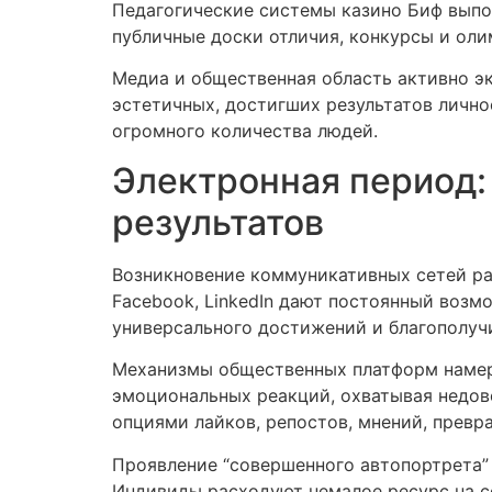
Педагогические системы казино Биф выпо
публичные доски отличия, конкурсы и оли
Медиа и общественная область активно э
эстетичных, достигших результатов личн
огромного количества людей.
Электронная период:
результатов
Возникновение коммуникативных сетей ра
Facebook, LinkedIn дают постоянный воз
универсального достижений и благополуч
Механизмы общественных платформ намере
эмоциональных реакций, охватывая недов
опциями лайков, репостов, мнений, прев
Проявление “совершенного автопортрета”
Индивиды расходуют немалое ресурс на со