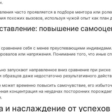
и.
вления часто проявляется в подборе ментора или рол
я похожих вызовов, используя чужой опыт как план д
оставление: повышение самооце
 сравнение себя с менее преуспевающими индивидами.
провалов или напряжения. Понимание того, что иные с
но запускают направленное вниз сравнение при риске 
и образцов даже недостаточно результативного действ
е может временно повысить самочувствие, его избыточ
ная концентрация на неудачах посторонних порождает
.
 и наслаждение от успехов