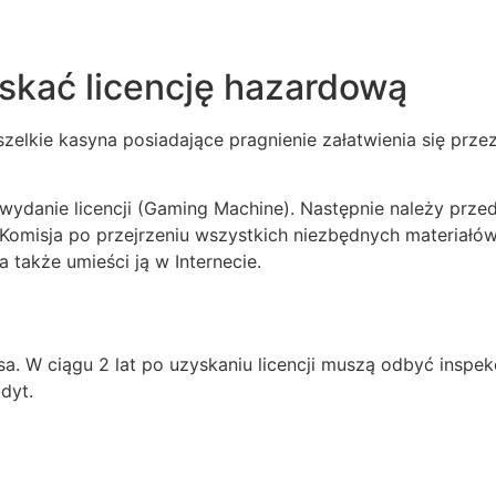
yskać licencję hazardową
zelkie kasyna posiadające pragnienie załatwienia się prze
 wydanie licencji (Gaming Machine). Następnie należy prz
. Komisja po przejrzeniu wszystkich niezbędnych materiałów
 także umieści ją w Internecie.
a. W ciągu 2 lat po uzyskaniu licencji muszą odbyć inspe
dyt.