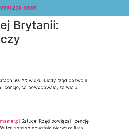
(909) 200-3863
j Brytanii:
aczy
latach 60. XX wieku, kiedy rząd pozwolił
 licencje, co powodowało, że wielu
master.pl
Sztuce. Rząd powiązał licencję
ten sposób powstała pierwsza lista