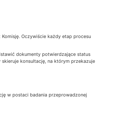
z Komisję. Oczywiście każdy etap procesu
edstawić dokumenty potwierdzające status
 skieruje konsultację, na którym przekazuje
kcję w postaci badania przeprowadzonej