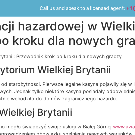
Call us and speak to a licensed agent:
+1 
ji hazardowej w Wielkie
po kroku dla nowych gr
Brytanii: Przewodnik krok po kroku dla nowych graczy
ytorium Wielkiej Brytanii
ż od starożytności. Pierwsze legalne kasyna pojawiły się w 
ych. Jednak tylko niektóre kasyna posiadały odpowiednie
rotnie wchodziło do domów zagranicznego hazardu.
ielkiej Brytanii
no mogło świadczyć swoje usługi w Białej Górnej
www.avia
rowadzeniem obowiązku spełnienia pewnych warunków. W 