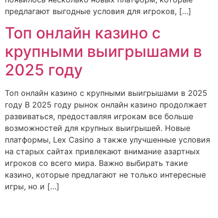
предлагают выгодные условия для игроков, […]
Топ онлайн казино с
крупными выигрышами в
2025 году
Топ онлайн казино с крупными выигрышами в 2025
году В 2025 году рынок онлайн казино продолжает
развиваться, предоставляя игрокам все больше
возможностей для крупных выигрышей. Новые
платформы, Lex Casino а также улучшенные условия
на старых сайтах привлекают внимание азартных
игроков со всего мира. Важно выбирать такие
казино, которые предлагают не только интересные
игры, но и […]