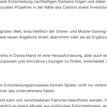
ede Entscheidung nachhaltigen Denkens folgen und dabei ni
ozialen Projekten in der Nähe des Casinos sowie Investiti
gitalen Welt, einschließlich der Online- und Mobile-Gaming
e neuen Angebote direkt übernimmt oder sie als Ergänzung 
erks in Deutschland ist eine Herausforderung, aber auch ei
nzupassen und innovative Lösungen zu finden, entscheidet 
en Entscheidungsprozesses können Spieler nicht nur miten
hstum des Unternehmens haben.
und kann von verschiedenen Faktoren beeinflusst werden. I
cherlich an einem Mosaik aus politischen Entscheidungen, w