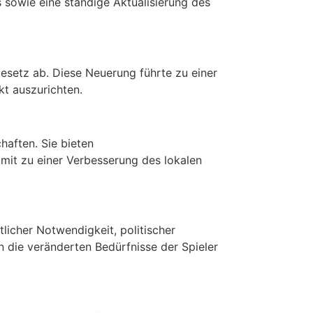
 sowie eine ständige Aktualisierung des
esetz ab. Diese Neuerung führte zu einer
kt auszurichten.
haften. Sie bieten
mit zu einer Verbesserung des lokalen
licher Notwendigkeit, politischer
die veränderten Bedürfnisse der Spieler