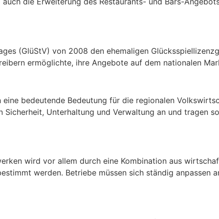
l auch die Erweiterung des Restaurants- und Bars-Angebots
rages (GlüStV) von 2008 den ehemaligen Glücksspiellizenzg
treibern ermöglichte, ihre Angebote auf dem nationalen Mar
 eine bedeutende Bedeutung für die regionalen Volkswirtsc
 Sicherheit, Unterhaltung und Verwaltung an und tragen so
erken wird vor allem durch eine Kombination aus wirtschaft
stimmt werden. Betriebe müssen sich ständig anpassen an 