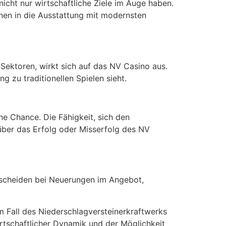
cht nur wirtschaftliche Ziele im Auge haben.
onen in die Ausstattung mit modernsten
-Sektoren, wirkt sich auf das NV Casino aus.
zu traditionellen Spielen sieht.
ne Chance. Die Fähigkeit, sich den
über das Erfolg oder Misserfolg des NV
tscheiden bei Neuerungen im Angebot,
m Fall des Niederschlagversteinerkraftwerks
irtschaftlicher Dynamik und der Möglichkeit