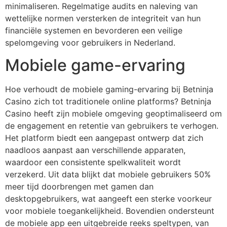
minimaliseren. Regelmatige audits en naleving van
wettelijke normen versterken de integriteit van hun
financiële systemen en bevorderen een veilige
spelomgeving voor gebruikers in Nederland.
Mobiele game-ervaring
Hoe verhoudt de mobiele gaming-ervaring bij Betninja
Casino zich tot traditionele online platforms? Betninja
Casino heeft zijn mobiele omgeving geoptimaliseerd om
de engagement en retentie van gebruikers te verhogen.
Het platform biedt een aangepast ontwerp dat zich
naadloos aanpast aan verschillende apparaten,
waardoor een consistente spelkwaliteit wordt
verzekerd. Uit data blijkt dat mobiele gebruikers 50%
meer tijd doorbrengen met gamen dan
desktopgebruikers, wat aangeeft een sterke voorkeur
voor mobiele toegankelijkheid. Bovendien ondersteunt
de mobiele app een uitgebreide reeks speltypen, van