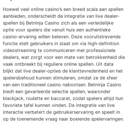
Hoewel veel online casino’s een breed scala aan spellen
aanbieden, onderscheidt de integratie van live dealer-
spellen bij Betninja Casino zich als een verleidelijke
optie voor spelers die vanuit huis een authentieke
casino-ervaring willen beleven. Deze vooruitstrevende
functie stelt gebruikers in staat om via high-definition
videostreaming te communiceren met professionele
dealers, wat zorgt voor een mate van betrokkenheid die
vaak ontbreekt bij reguliere online spellen. Uit data
blijkt dat live dealer-opties de klanttevredenheid en het
spelersbehoud kunnen stimuleren, omdat ze de sfeer
van een traditioneel casino nabootsen. Betninja Casino
biedt een gevarieerde selectie spellen, waaronder
blackjack, roulette en baccarat, zodat spelers altijd hun
favoriete tafel kunnen vinden. De integratie van live
interactie verbetert de gebruikerservaring en speelt in
op de toenemende vraag naar boeiende spelervaringen.