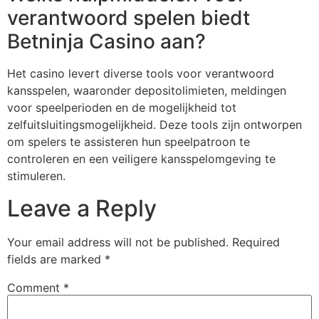
verantwoord spelen biedt
Betninja Casino aan?
Het casino levert diverse tools voor verantwoord
kansspelen, waaronder depositolimieten, meldingen
voor speelperioden en de mogelijkheid tot
zelfuitsluitingsmogelijkheid. Deze tools zijn ontworpen
om spelers te assisteren hun speelpatroon te
controleren en een veiligere kansspelomgeving te
stimuleren.
Leave a Reply
Your email address will not be published.
Required
fields are marked
*
Comment
*