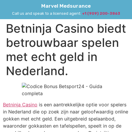
Marvel Medsurance
Call us and speak to a licensed agent:
+1 (909) 200-3863
Betninja Casino biedt
betrouwbaar spelen
met echt geld in
Nederland.
Betninja Casino
is een aantrekkelijke optie voor spelers
in Nederland die op zoek zijn naar geloofwaardig online
gokken met echt geld. Een uitgebreid spelaanbod,
waaronder gokkasten en tafelspellen, speelt in op de