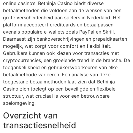
online casino’s. Betninja Casino biedt diverse
betaalmethoden die voldoen aan de wensen van een
grote verscheidenheid aan spelers in Nederland. Het
platform accepteert creditcards en betaalpassen,
evenals populaire e-wallets zoals PayPal en Skrill.
Daarnaast zijn bankoverschrijvingen en prepaidkaarten
mogelijk, wat zorgt voor comfort en flexibiliteit.
Gebruikers kunnen ook kiezen voor transacties met
cryptocurrencies, een groeiende trend in de branche. De
toegankelijkheid en gebruikersvoorkeuren van elke
betaalmethode varieëren. Een analyse van deze
toegestane betaalmethoden laat zien dat Betninja
Casino zich toelegt op een beveiligde en flexibele
structuur, wat cruciaal is voor een betrouwbare
spelomgeving.
Overzicht van
transactiesnelheid