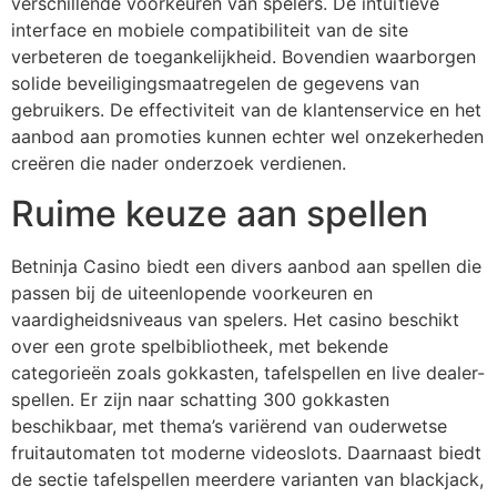
verschillende voorkeuren van spelers. De intuïtieve
interface en mobiele compatibiliteit van de site
verbeteren de toegankelijkheid. Bovendien waarborgen
solide beveiligingsmaatregelen de gegevens van
gebruikers. De effectiviteit van de klantenservice en het
aanbod aan promoties kunnen echter wel onzekerheden
creëren die nader onderzoek verdienen.
Ruime keuze aan spellen
Betninja Casino biedt een divers aanbod aan spellen die
passen bij de uiteenlopende voorkeuren en
vaardigheidsniveaus van spelers. Het casino beschikt
over een grote spelbibliotheek, met bekende
categorieën zoals gokkasten, tafelspellen en live dealer-
spellen. Er zijn naar schatting 300 gokkasten
beschikbaar, met thema’s variërend van ouderwetse
fruitautomaten tot moderne videoslots. Daarnaast biedt
de sectie tafelspellen meerdere varianten van blackjack,