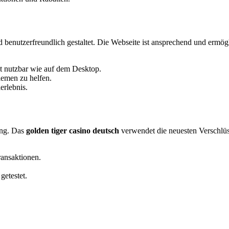
nd benutzerfreundlich gestaltet. Die Webseite ist ansprechend und ermö
t nutzbar wie auf dem Desktop.
emen zu helfen.
erlebnis.
ung. Das
golden tiger casino deutsch
verwendet die neuesten Verschlüs
ransaktionen.
getestet.