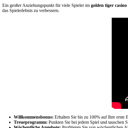
Ein großer Anziehungspunkt für viele Spieler im
golden tiger casino
das Spielerlebnis zu verbessern.
Willkommensbonus:
Erhalten Sie bis zu 100% auf Ihre erste 
Treueprogramm:
Punkten Sie bei jedem Spiel und tauschen Si
Wöchentliche Angebote:
Profitieren Sie von wöchentlichen A