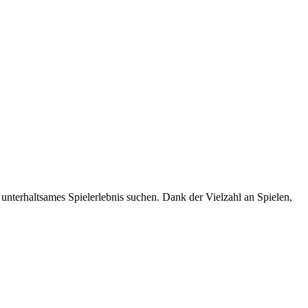
 unterhaltsames Spielerlebnis suchen. Dank der Vielzahl an Spielen,