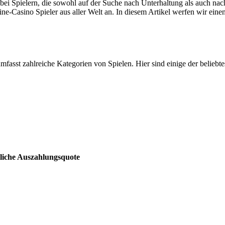
 bei Spielern, die sowohl auf der Suche nach Unterhaltung als auch nac
e-Casino Spieler aus aller Welt an. In diesem Artikel werfen wir einen
 umfasst zahlreiche Kategorien von Spielen. Hier sind einige der beliebt
liche Auszahlungsquote