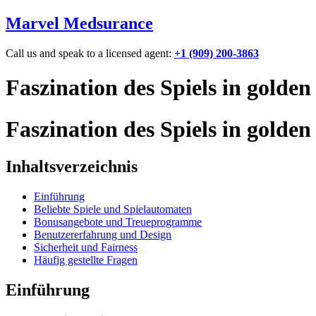
Skip
Marvel Medsurance
to
content
Call us and speak to a licensed agent:
+1 (909) 200-3863
Faszination des Spiels in golden
Faszination des Spiels in golden
Inhaltsverzeichnis
Einführung
Beliebte Spiele und Spielautomaten
Bonusangebote und Treueprogramme
Benutzererfahrung und Design
Sicherheit und Fairness
Häufig gestellte Fragen
Einführung