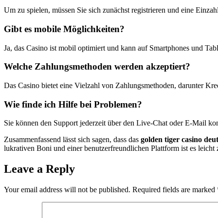
Um zu spielen, müssen Sie sich zunächst registrieren und eine Einza
Gibt es mobile Möglichkeiten?
Ja, das Casino ist mobil optimiert und kann auf Smartphones und Tab
Welche Zahlungsmethoden werden akzeptiert?
Das Casino bietet eine Vielzahl von Zahlungsmethoden, darunter Kr
Wie finde ich Hilfe bei Problemen?
Sie können den Support jederzeit über den Live-Chat oder E-Mail kon
Zusammenfassend lässt sich sagen, dass das
golden tiger casino deu
lukrativen Boni und einer benutzerfreundlichen Plattform ist es leich
Leave a Reply
Your email address will not be published.
Required fields are marked