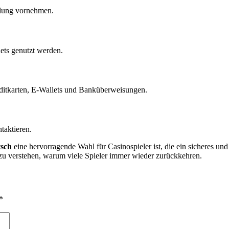
hlung vornehmen.
lets genutzt werden.
editkarten, E-Wallets und Banküberweisungen.
taktieren.
tsch
eine hervorragende Wahl für Casinospieler ist, die ein sicheres und
t zu verstehen, warum viele Spieler immer wieder zurückkehren.
*