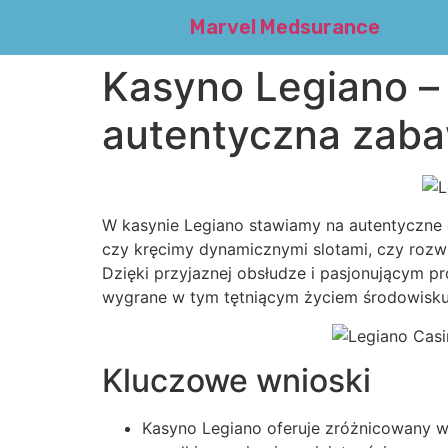
Marvel Medsurance
Kasyno Legiano –
autentyczna zab
W kasynie Legiano stawiamy na autentyczne g
czy kręcimy dynamicznymi slotami, czy rozwi
Dzięki przyjaznej obsłudze i pasjonującym p
wygrane w tym tętniącym życiem środowisku g
Kluczowe wnioski
Kasyno Legiano oferuje zróżnicowany wy