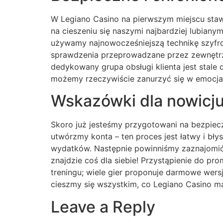
W Legiano Casino na pierwszym miejscu staw
na cieszeniu się naszymi najbardziej lubiany
używamy najnowocześniejszą technikę szyfrow
sprawdzenia przeprowadzane przez zewnętrzn
dedykowany grupa obsługi klienta jest stale 
możemy rzeczywiście zanurzyć się w emocjac
Wskazówki dla nowicju
Skoro już jesteśmy przygotowani na bezpiec
utwórzmy konta – ten proces jest łatwy i bł
wydatków. Następnie powinniśmy zaznajomić si
znajdzie coś dla siebie! Przystąpienie do p
treningu; wiele gier proponuje darmowe wers
cieszmy się wszystkim, co Legiano Casino m
Leave a Reply