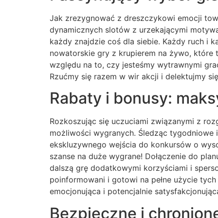
Jak zrezygnować z dreszczykowi emocji towa
dynamicznych slotów z urzekającymi motywam
każdy znajdzie coś dla siebie. Każdy ruch i
nowatorskie gry z krupierem na żywo, które
względu na to, czy jesteśmy wytrawnymi grac
Rzućmy się razem w wir akcji i delektujmy si
Rabaty i bonusy: maks
Rozkoszując się uczuciami związanymi z roz
możliwości wygranych. Śledząc tygodniowe 
ekskluzywnego wejścia do konkursów o wysoki
szanse na duże wygrane! Dołączenie do plan
dalszą grę dodatkowymi korzyściami i sperso
poinformowani i gotowi na pełne użycie tych
emocjonująca i potencjalnie satysfakcjonując
Bezpieczne i chronion