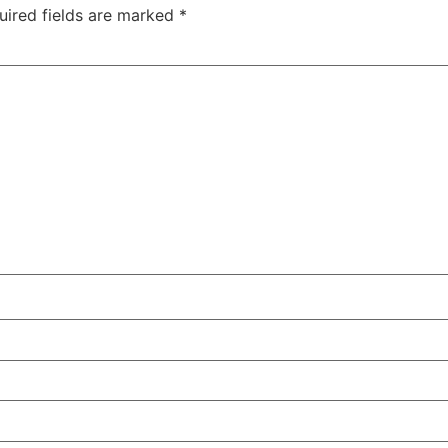
uired fields are marked
*