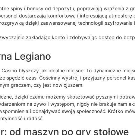
łatne spiny i bonusy od depozytu, poprawiają wrażenia z g
ersonel dostarczają komfortową i interesującą atmosferę d
zgrywką dzięki zaawansowanej technologii szyfrowania i
wyczajnie zakładając konto i zdobywając dostęp do bezpła
yna Legiano
 Casino błyszczy jak idealne miejsce. To dynamiczne miejs
ze spędzić czas. Gościnny wystrój i przyjazny personel ka
wnym graczem, czy jest nowicjuszem.
iczne, dzięki czemu możemy skosztować pysznymi potrawa
rzeniom na żywo i występom, nigdy nie brakuje nam eksc
pomnienia i odnajdywać swoją społeczność. Krótko mówią
intymność i radość.
r: od maszyn po gry stołowe