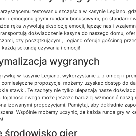
rzyszącemu testowaniu szczęścia w kasynie Legiano, gdzi
i i emocjonującymi rundami bonusowymi, po standardowe gr
 każda ręka wywołują eksplozję emocji, łącząc nas i wzaje
 transportują doświadczenie kasyna do naszego domu, ofer
zami, czy początkującymi, Legiano oferuje gościnną przes
ę każdą sekundą używania i emocji!
ymalizacja wygranych
grywką w kasynie Legiano, wykorzystanie z promocji i pre
i comiesięczne propozycje, możemy uzyskać dostęp do da
e stawki. Te zachęty nie tylko ulepszają nasze doświadcz
u lojalnościowego może jeszcze bardziej wzmocnić naszą 
nalizowanymi propozycjami. Pamiętaj, aby dokładnie zapoz
 szans. Wspólnie możemy uczynić, że każda runda gry w ka
a!
e środowisko gier